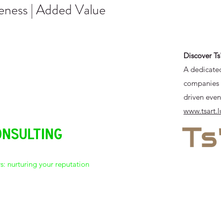
veness | Added Value
Discover Ts
A dedicated
companies c
driven even
www.tsart.l
s: nurturing your reputation