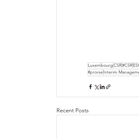
Luxembourg
CSR
#CSR
ES
#prorse
Interim Managem
Recent Posts