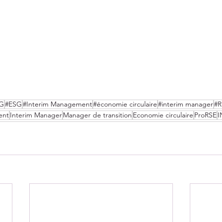
G
#ESG
#Interim Management
#économie circulaire
#interim manager
#R
ent
Interim Manager
Manager de transition
Economie circulaire
ProRSE
I