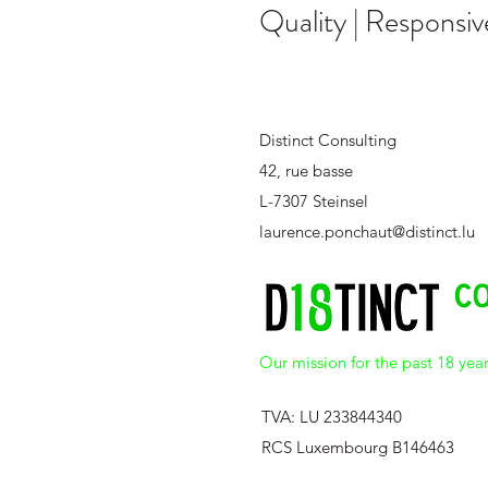
Quality | Responsi
d’administration
Distinct Consulting
42, rue basse
L-7307 Steinsel
laurence.ponchaut@distinct.lu
Our mission for the past 18 year
TVA: LU 233844340
RCS Luxembourg B146463