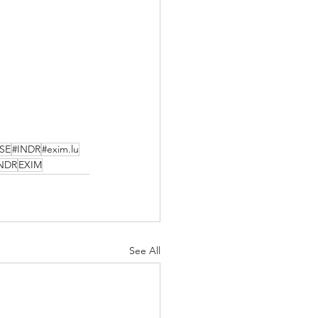
SE
#INDR
#exim.lu
NDR
EXIM
See All