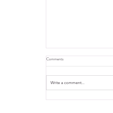
Comments
Write a comment...
Externaliser la gestion de son
ASBL au Luxembourg : guide
pratique pour les conseils